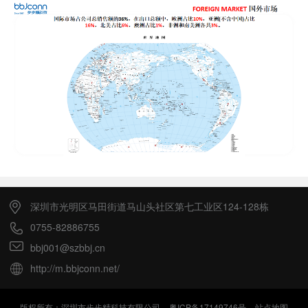
深圳市光明区马田街道马山头社区第七工业区124-128栋
0755-82886755
bbj001@szbbj.cn
http://m.bbjconn.net/
版权所有：深圳市步步精科技有限公司
粤ICP备17149746号
站点地图