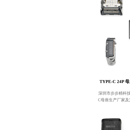
TYPE-C 24P 
深圳市步步精科技
C母座生产厂家及定
母座 L=7.9 双