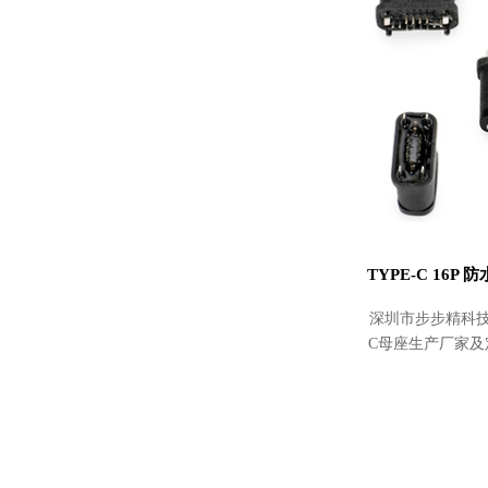
深圳市步步精科技
C母座生产厂家及定
防水母座180度H=