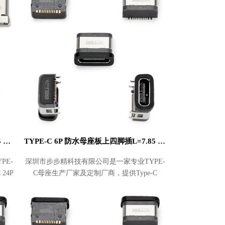
TYPE-C 24P 母座 板上L=10.0沉板1.25 外壳无固定脚
TYPE-C 6P 防水母座板上四脚插L=7.85 带柱IPX7
PE-
深圳市步步精科技有限公司是一家专业TYPE-
24P
C母座生产厂家及定制厂商，提供Type-C
批发及
14PIN母座 侧插L=14.0 垫高2.6 带后盖批发及
采购，价格实惠