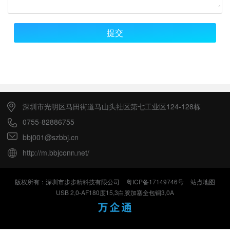
提交
深圳市光明区马田街道马山头社区第七工业区124-128栋
0755-82886755
bbj001@szbbj.cn
http://m.bbjconn.net/
版权所有：深圳市步步精科技有限公司
粤ICP备17149746号
站点地图
USB 2,0-AF180度15,3白胶加塞全包铜3,0A