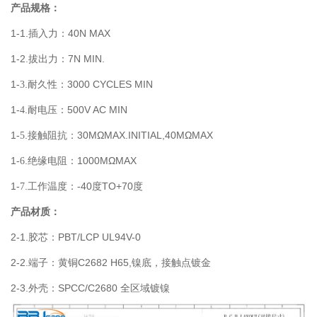
产品规格：
1-1.
40N MAX
插入力：
1-2.
7N MIN.
拔出力：
1-
.
3000 CYCLES MIN
3
耐久性：
1-
.
500V AC MIN
4
耐电压：
1-
.
30MΩMAX.INITIAL,40MΩMAX
5
接触阻抗：
1-
.
1000MΩMAX
6
绝缘电阻：
1-
.
-40
TO+70
7
工作温度：
度
度
产品材质：
2-1.
PBT/LCP UL94V-0
胶芯：
2-2.
C2682 H65,
端子：黄铜
镍底，接触点镀金
2-3.
SPCC/C2680
外壳：
全区域镀镍